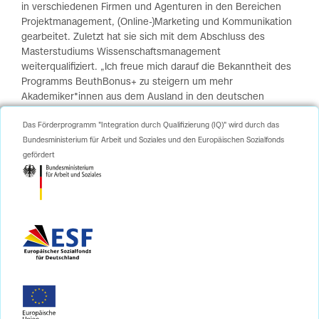
in verschiedenen Firmen und Agenturen in den Bereichen
Projektmanagement, (Online-)Marketing und Kommunikation
gearbeitet. Zuletzt hat sie sich mit dem Abschluss des
Masterstudiums Wissenschaftsmanagement
weiterqualifiziert. „Ich freue mich darauf die Bekanntheit des
Programms BeuthBonus+ zu steigern um mehr
Akademiker*innen aus dem Ausland in den deutschen
Arbeitsmarkt zu helfen. Sie haben ja oft großes Potenzial und
Das Förderprogramm "Integration durch Qualifizierung (IQ)" wird durch das
es soll nicht an Hürden, wie Formalien des deutschen
Bundesministerium für Arbeit und Soziales und den Europäischen Sozialfonds
Bewerbungsprozesses oder der Stellensuche, scheitern.
gefördert
Dabei hilft zum Beispiel BeuthBonus+.“
Links
https://projekt.beuth-
hochschule.de/beuthbonus/projektteam-kontakt/
Copyright: Tauland Goge, Heike Kühn
zurück