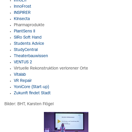
InnoEff
InnoFrost
INSPIRER
KInsecta
Pharmaprodukte
PlantSens II
SIRo Soft Hand
Students Advice
StudyCentral
Theaterbauwissen
VENTUS 2
Virtuelle Rekonstruktion verlorener Orte
Vitalab
VR Repair
YoniCore (Start-up)
Zukunft findet Stadt
Bilder: BHT, Karsten Flögel