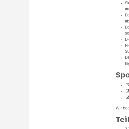
Si
au
De
ab
De
se
Di
Ni
Su
De
In
Spo
Wir be
Te