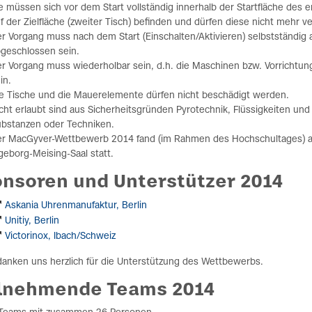
e müssen sich vor dem Start vollständig innerhalb der Startfläche des
f der Zielfläche (zweiter Tisch) befinden und dürfen diese nicht mehr v
r Vorgang muss nach dem Start (Einschalten/Aktivieren) selbstständig 
geschlossen sein.
r Vorgang muss wiederholbar sein, d.h. die Maschinen bzw. Vorrichtun
in.
e Tische und die Mauerelemente dürfen nicht beschädigt werden.
cht erlaubt sind aus Sicherheitsgründen Pyrotechnik, Flüssigkeiten und 
bstanzen oder Techniken.
r MacGyver-Wettbewerb 2014 fand (im Rahmen des Hochschultages) a
geborg-Meising-Saal statt.
nsoren und Unterstützer 2014
Askania Uhrenmanufaktur, Berlin
Unitiy, Berlin
Victorinox, Ibach/Schweiz
danken uns herzlich für die Unterstützung des Wettbewerbs.
ilnehmende Teams 2014