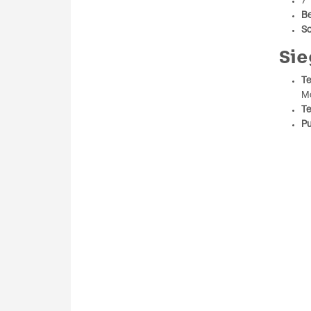
7
B
Sc
Sie
Te
Mc
Te
Pu