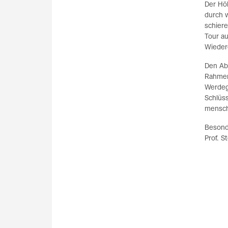
Der Höh
durch 
schiere
Tour au
Wieder
Den Ab
Rahmen
Werdegä
Schlüs
mensch
Besond
Prof. 