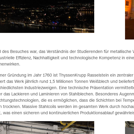
l des Besuches war, das Verständnis der Studierenden für metallische
ustrielle Effizienz, Nachhaltigkeit und technologische Kompetenz in 
enwirken.
iner Gründung im Jahr 1760 ist ThyssenKrupp Rasselstein ein zentrale
ert das Werk jährlich rund 1,5 Millionen Tonnen Weißblech und belief
hiedlichsten Industriezweigen. Eine technische Präsentation vermittelte
er das Lackieren und Laminieren von Stahlblechen. Besonderes Augenme
chtungstechnologien, die es ermöglichen, dass die Schichten bei Temp
n trocknen. Massive Stahlcoils werden im gesamten Werk durch hochau
 was einen sicheren und kontinuierlichen Produktionsablauf gewährleis