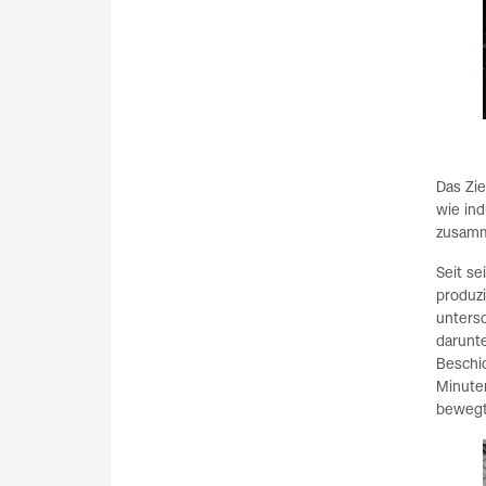
Das Zie
wie ind
zusamm
Seit se
produzi
untersc
darunt
Beschi
Minute
bewegt,