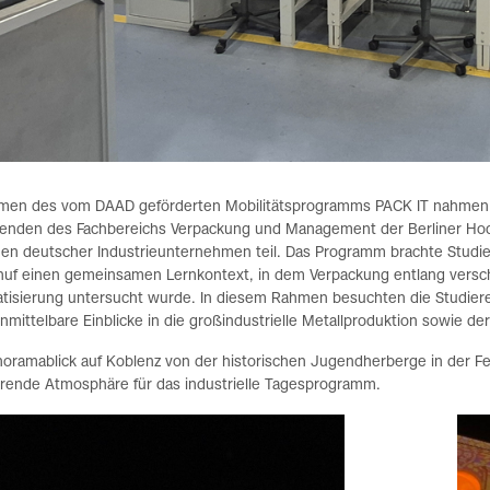
men des vom DAAD geförderten Mobilitätsprogramms PACK IT nahmen 
renden des Fachbereichs Verpackung und Management der Berliner Hoch
en deutscher Industrieunternehmen teil. Das Programm brachte Studi
huf einen gemeinsamen Lernkontext, in dem Verpackung entlang versc
tisierung untersucht wurde. In diesem Rahmen besuchten die Studier
nmittelbare Einblicke in die großindustrielle Metallproduktion sowie
noramablick auf Koblenz von der historischen Jugendherberge in der F
erende Atmosphäre für das industrielle Tagesprogramm.