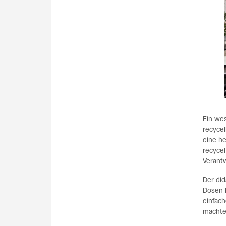
Ein we
recycel
eine he
recycel
Verant
Der di
Dosen 
einfach
machte 