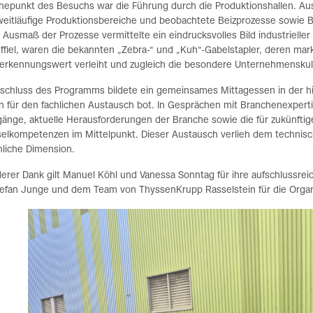
epunkt des Besuchs war die Führung durch die Produktionshallen. Ausg
weitläufige Produktionsbereiche und beobachtete Beizprozesse sowie B
 Ausmaß der Prozesse vermittelte ein eindrucksvolles Bild industrieller
ffiel, waren die bekannten „Zebra-“ und „Kuh“-Gabelstapler, deren ma
erkennungswert verleiht und zugleich die besondere Unternehmenskult
schluss des Programms bildete ein gemeinsames Mittagessen in der his
 für den fachlichen Austausch bot. In Gesprächen mit Branchenexperti
nge, aktuelle Herausforderungen der Branche sowie die für zukünftige
selkompetenzen im Mittelpunkt. Dieser Austausch verlieh dem technisc
liche Dimension.
erer Dank gilt Manuel Köhl und Vanessa Sonntag für ihre aufschlussre
Stefan Junge und dem Team von ThyssenKrupp Rasselstein für die Orga