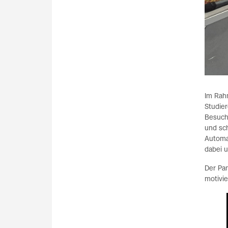
Im Rah
Studie
Besuch
und sc
Automa
dabei u
Der Pa
motivi