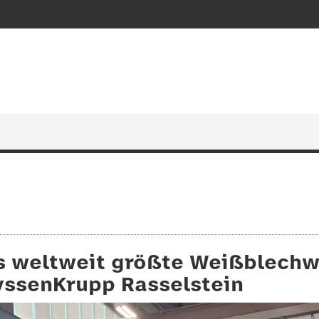
s weltweit größte Weißblechwe
yssenKrupp Rasselstein