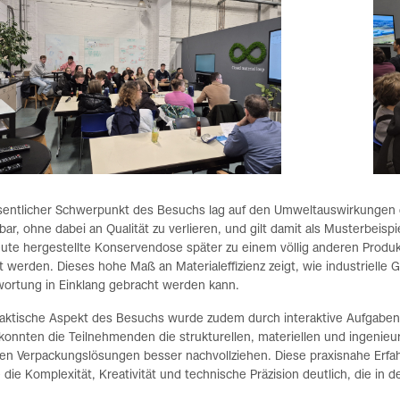
sentlicher Schwerpunkt des Besuchs lag auf den Umweltauswirkungen d
bar, ohne dabei an Qualität zu verlieren, und gilt damit als Musterbeispi
ute hergestellte Konservendose später zu einem völlig anderen Produkt
t werden. Dieses hohe Maß an Materialeffizienz zeigt, wie industrielle 
wortung in Einklang gebracht werden kann.
daktische Aspekt des Besuchs wurde zudem durch interaktive Aufgaben 
konnten die Teilnehmenden die strukturellen, materiellen und ingenie
en Verpackungslösungen besser nachvollziehen. Diese praxisnahe Erfah
die Komplexität, Kreativität und technische Präzision deutlich, die in 