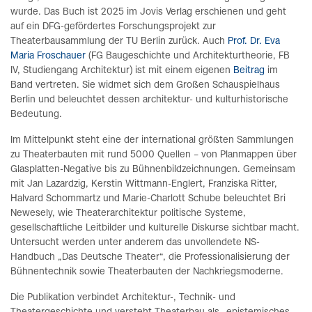
wurde. Das Buch ist 2025 im Jovis Verlag erschienen und geht
auf ein DFG-gefördertes Forschungsprojekt zur
Theaterbausammlung der TU Berlin zurück. Auch
Prof. Dr. Eva
Maria Froschauer
(FG Baugeschichte und Architekturtheorie, FB
IV, Studiengang Architektur) ist mit einem eigenen
Beitrag
im
Band vertreten. Sie widmet sich dem Großen Schauspielhaus
Berlin und beleuchtet dessen architektur- und kulturhistorische
Bedeutung.
Im Mittelpunkt steht eine der international größten Sammlungen
zu Theaterbauten mit rund 5000 Quellen – von Planmappen über
Glasplatten-Negative bis zu Bühnenbildzeichnungen. Gemeinsam
mit Jan Lazardzig, Kerstin Wittmann-Englert, Franziska Ritter,
Halvard Schommartz und Marie-Charlott Schube beleuchtet Bri
Newesely, wie Theaterarchitektur politische Systeme,
gesellschaftliche Leitbilder und kulturelle Diskurse sichtbar macht.
Untersucht werden unter anderem das unvollendete NS-
Handbuch „Das Deutsche Theater“, die Professionalisierung der
Bühnentechnik sowie Theaterbauten der Nachkriegsmoderne.
Die Publikation verbindet Architektur-, Technik- und