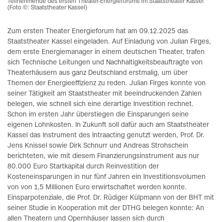
Teilnehmende des ersten Theater-Energieforums im Staatstheater Kassel
(Foto ©: Staatstheater Kassel)
Zum ersten Theater Energieforum hat am 09.12.2025 das
Staatstheater Kassel eingeladen. Auf Einladung von Julian Firges,
dem erste Energiemanager in einem deutschen Theater, trafen
sich Technische Leitungen und Nachhaltigkeitsbeauftragte von
Theaterhäusern aus ganz Deutschland erstmalig, um über
Themen der Energieeffizienz zu reden. Julian Firges konnte von
seiner Tätigkeit am Staatstheater mit beeindruckenden Zahlen
belegen, wie schnell sich eine derartige Investition rechnet.
Schon im ersten Jahr überstiegen die Einsparungen seine
eigenen Lohnkosten. In Zukunft soll dafür auch am Staatstheater
Kassel das Instrument des Intraacting genutzt werden, Prof. Dr.
Jens Knissel sowie Dirk Schnurr und Andreas Strohschein
berichteten, wie mit diesem Finanzierungsinstrument aus nur
80.000 Euro Startkapital durch Reinvestition der
Kosteneinsparungen in nur fünf Jahren ein Investitionsvolumen
von von 1,5 Millionen Euro erwirtschaftet werden konnte.
Einsparpotenziale, die Prof. Dr. Rüdiger Külpmann von der BHT mit
seiner Studie in Kooperation mit der DTHG belegen konnte: An
allen Theatern und Opernhäuser lassen sich durch