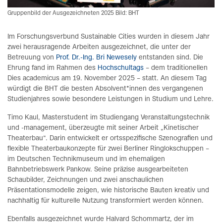
Gruppenbild der Ausgezeichneten 2025 Bild: BHT
Im Forschungsverbund Sustainable Cities wurden in diesem Jahr
zwei herausragende Arbeiten ausgezeichnet, die unter der
Betreuung von
Prof. Dr.-Ing. Bri Newesely
entstanden sind. Die
Ehrung fand im Rahmen des
Hochschultags
– dem traditionellen
Dies academicus am 19. November 2025 – statt. An diesem Tag
würdigt die BHT die besten Absolvent*innen des vergangenen
Studienjahres sowie besondere Leistungen in Studium und Lehre.
Timo Kaul, Masterstudent im Studiengang Veranstaltungstechnik
und -management, überzeugte mit seiner Arbeit „Kinetischer
Theaterbau“. Darin entwickelt er ortsspezifische Szenografien und
flexible Theaterbaukonzepte für zwei Berliner Ringlokschuppen –
im Deutschen Technikmuseum und im ehemaligen
Bahnbetriebswerk Pankow. Seine präzise ausgearbeiteten
Schaubilder, Zeichnungen und zwei anschaulichen
Präsentationsmodelle zeigen, wie historische Bauten kreativ und
nachhaltig für kulturelle Nutzung transformiert werden können.
Ebenfalls ausgezeichnet wurde Halvard Schommartz, der im